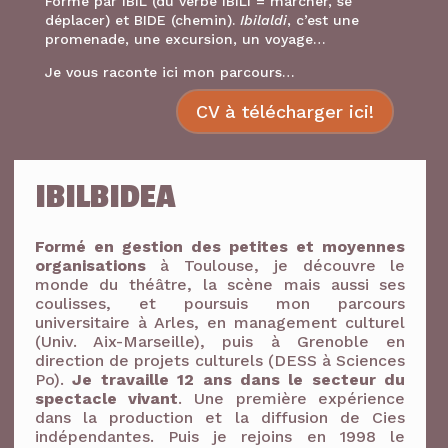
Formé par IBIL (du verbe IBILI = marcher, se
déplacer) et BIDE (chemin).
Ibilaldi
, c’est une
promenade, une excursion, un voyage…
Je vous raconte ici mon parcours…
CV à télécharger ici!
IBILBIDEA
Formé en gestion des petites et moyennes
organisations
à Toulouse, je découvre le
monde du théâtre, la scène mais aussi ses
coulisses, et poursuis mon parcours
universitaire à Arles, en management culturel
(Univ. Aix-Marseille), puis à Grenoble en
direction de projets culturels (DESS à Sciences
Po).
Je travaille 12 ans dans le secteur du
spectacle vivant
. Une première expérience
dans la production et la diffusion de Cies
indépendantes. Puis je rejoins en 1998 le