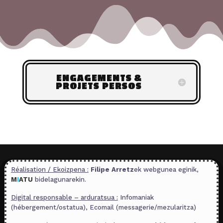
ENGAGEMENTS &
PROJETS PERSOS
Réalisation / Ekoizpena :
Filipe Arretz
ek webgunea eginik,
M
I
ATU
bidelagunarekin.
Digital responsable – arduratsua :
Infomaniak
(hébergement/ostatua), Ecomail (messagerie/mezularitza)